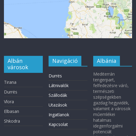
Albán
Navigáció
Albánia
városok
Mediterrán
Durrës
tengerpart,
Tirana
Látnivalók
felfedezésre váró,
természeti
Durrës
Szállodák
szépségekben
Vlora
gazdag hegyvidék,
Utazások
valamint a városok
Elbasan
műemlékei
Ingatlanok
hatalmas
Shkodra
Kapcsolat
idegenforgalmi
potenciát