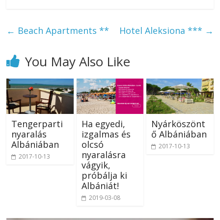
←
Beach Apartments **
Hotel Aleksiona ***
→
You May Also Like
Tengerparti
Ha egyedi,
Nyárköszönt
nyaralás
izgalmas és
ő Albániában
Albániában
olcsó
2017-10-13
nyaralásra
2017-10-13
vágyik,
próbálja ki
Albániát!
2019-03-08