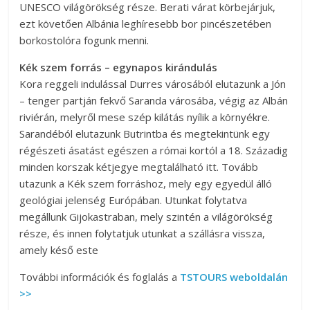
UNESCO világörökség része. Berati várat körbejárjuk,
ezt követően Albánia leghíresebb bor pincészetében
borkostolóra fogunk menni.
Kék szem forrás – egynapos kirándulás
Kora reggeli indulással Durres városából elutazunk a Jón
– tenger partján fekvő Saranda városába, végig az Albán
riviérán, melyről mese szép kilátás nyílik a környékre.
Sarandéból elutazunk Butrintba és megtekintünk egy
régészeti ásatást egészen a római kortól a 18. Századig
minden korszak kétjegye megtalálható itt. Tovább
utazunk a Kék szem forráshoz, mely egy egyedül álló
geológiai jelenség Európában. Utunkat folytatva
megállunk Gijokastraban, mely szintén a világörökség
része, és innen folytatjuk utunkat a szállásra vissza,
amely késő este
További információk és foglalás a
TSTOURS weboldalán
>>