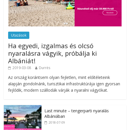
Utazások
Ha egyedi, izgalmas és olcsó
nyaralásra vágyik, próbálja ki
Albániát!
2019-03-08
Durrës
Az ország korántsem olyan fejletlen, mint előítéleteink
alapján gondolnánk, turisztikai infrastruktúrája igen gyorsan
fejlődik, modern szállodák várják a nyaralni vágyókat.
Last minute – tengerparti nyaralás
Albániában
2018-07-09