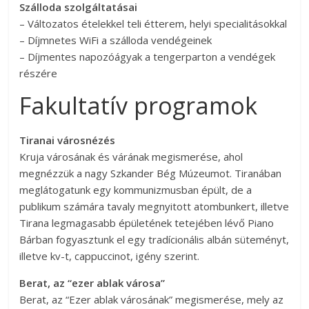
Szálloda szolgáltatásai
– Változatos ételekkel teli étterem, helyi specialitásokkal
– Díjmnetes WiFi a szálloda vendégeinek
– Díjmentes napozóágyak a tengerparton a vendégek
részére
Fakultatív programok
Tiranai városnézés
Kruja városának és várának megismerése, ahol
megnézzük a nagy Szkander Bég Múzeumot. Tiranában
meglátogatunk egy kommunizmusban épült, de a
publikum számára tavaly megnyitott atombunkert, illetve
Tirana legmagasabb épületének tetejében lévő Piano
Bárban fogyasztunk el egy tradícionális albán süteményt,
illetve kv-t, cappuccinot, igény szerint.
Berat, az “ezer ablak városa”
Berat, az “Ezer ablak városának” megismerése, mely az