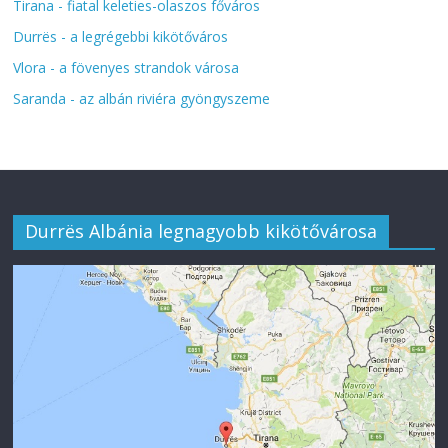
Tirana - fiatal keleties-olaszos főváros
Durrës - a legrégebbi kikötőváros
Vlora - a fövenyes strandok városa
Saranda - az albán riviéra gyöngyszeme
Durrës Albánia legnagyobb kikötővárosa