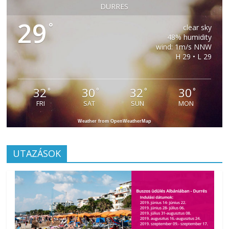
DURRES
29
°
clear sky
48% humidity
wind: 1m/s NNW
H 29 • L 29
32
30
32
30
°
°
°
°
FRI
SAT
SUN
MON
Weather from OpenWeatherMap
UTAZÁSOK