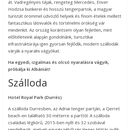
át. Vadregényes tájak, rengeteg Mercedes, Enver
Hodzsa bunkerei és hosszú tengerpartok, a magyar
turistát örömmel üdvözlő helyiek és finom ételek mellett
fantasztikus látnivalók és történelmi örökség vár
mindenkit. Az ország korántsem olyan fejletlen, mint
előítéleteink alapján gondolnánk, turisztikai
infrastruktúrája igen gyorsan fejlődik, modern szállodák
várják a nyaralni vágyókat.
Ha egyedi, izgalmas és olcsó nyaralásra vágyik,
próbálja ki Albániát!
Szálloda
Hotel Royal Park (Durrës)
A szálloda Durresben, az Adriai tenger partján, a Qerret
beach-en található 30 méterre a parttól. A szálloda
családias légkörű, 2015-ben nyílt és 32 szobával
rendelkezik, melyek egyrészéből részleges kilátás nyílik