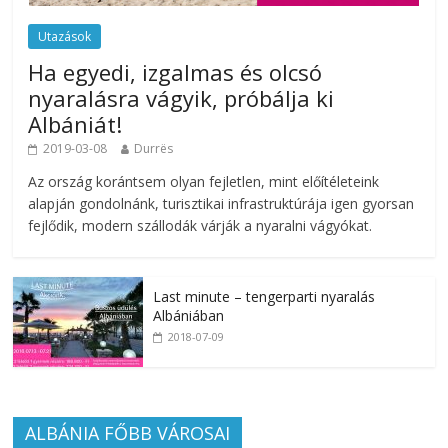
Utazások
Ha egyedi, izgalmas és olcsó
nyaralásra vágyik, próbálja ki
Albániát!
2019-03-08
Durrës
Az ország korántsem olyan fejletlen, mint előítéleteink
alapján gondolnánk, turisztikai infrastruktúrája igen gyorsan
fejlődik, modern szállodák várják a nyaralni vágyókat.
Last minute – tengerparti nyaralás
Albániában
2018-07-09
ALBÁNIA FŐBB VÁROSAI