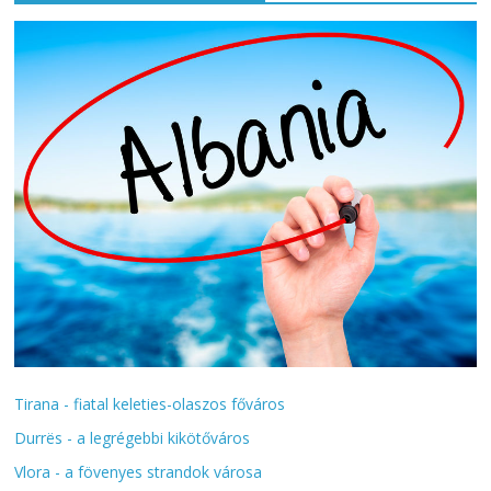
Tirana - fiatal keleties-olaszos főváros
Durrës - a legrégebbi kikötőváros
Vlora - a fövenyes strandok városa