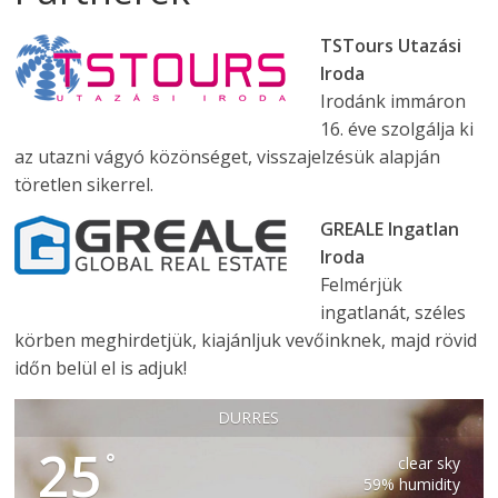
TSTours Utazási
Iroda
Irodánk immáron
16. éve szolgálja ki
az utazni vágyó közönséget, visszajelzésük alapján
töretlen sikerrel.
GREALE Ingatlan
Iroda
Felmérjük
ingatlanát, széles
körben meghirdetjük, kiajánljuk vevőinknek, majd rövid
időn belül el is adjuk!
DURRES
25
°
clear sky
59% humidity