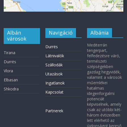
Albán
Navigáció
Albánia
városok
Mediterrán
Durrës
tengerpart,
Tirana
Látnivalók
felfedezésre váró,
természeti
Durrës
Szállodák
szépségekben
Vlora
gazdag hegyvidék,
Utazások
valamint a városok
Elbasan
műemlékei
Ingatlanok
hatalmas
Shkodra
Kapcsolat
idegenforgalmi
potenciát
képviselnek, amely
csak az utóbbi két-
Partnerek
három évtizedben
lett elérhető az
újdonságot kereső