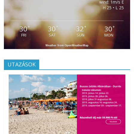
wind: 1m/s E
H 25 • L 25
30
30
32
30
°
°
°
°
FRI
SAT
SUN
MON
Weather from OpenWeatherMap
UTAZÁSOK