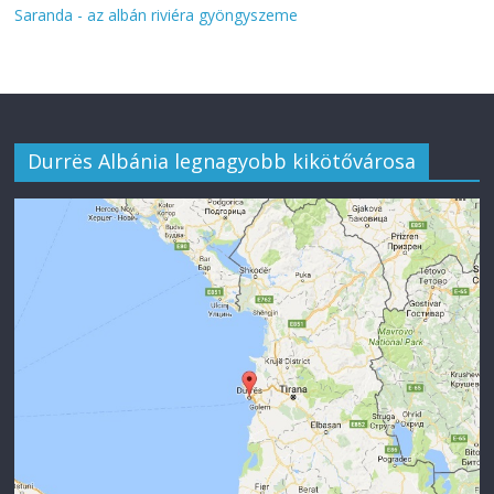
Saranda - az albán riviéra gyöngyszeme
Durrës Albánia legnagyobb kikötővárosa