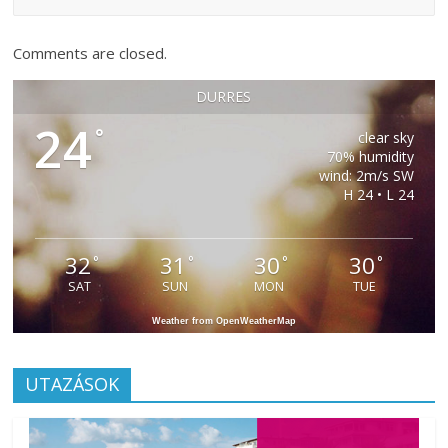
Comments are closed.
DURRES
24
°
clear sky
70% humidity
wind: 2m/s SW
H 24 • L 24
32
31
30
30
°
°
°
°
SAT
SUN
MON
TUE
Weather from OpenWeatherMap
UTAZÁSOK