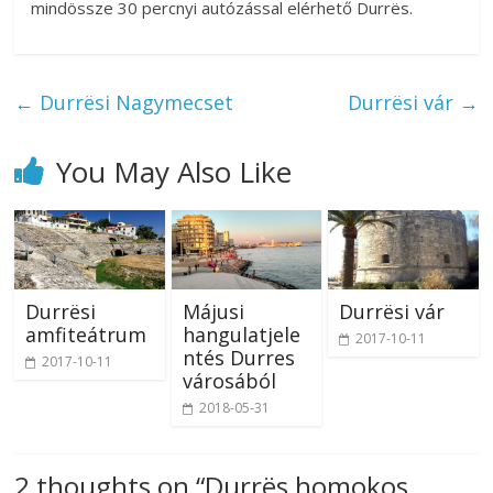
mindössze 30 percnyi autózással elérhető Durrës.
←
Durrësi Nagymecset
Durrësi vár
→
You May Also Like
Durrësi
Májusi
Durrësi vár
amfiteátrum
hangulatjele
2017-10-11
ntés Durres
2017-10-11
városából
2018-05-31
2 thoughts on “
Durrës homokos