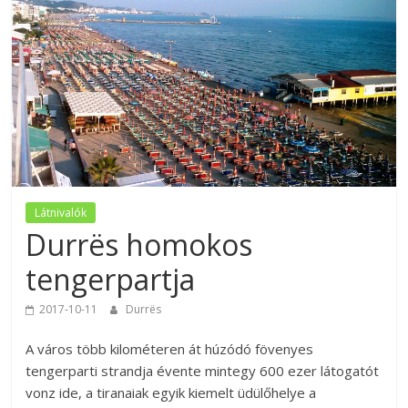
Látnivalók
Durrës homokos
tengerpartja
2017-10-11
Durrës
A város több kilométeren át húzódó fövenyes
tengerparti strandja évente mintegy 600 ezer látogatót
vonz ide, a tiranaiak egyik kiemelt üdülőhelye a