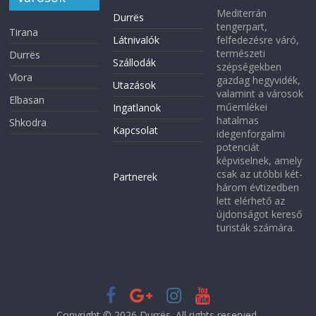
Mediterrán
Durrës
tengerpart,
Tirana
Látnivalók
felfedezésre váró,
természeti
Durrës
Szállodák
szépségekben
Vlora
gazdag hegyvidék,
Utazások
valamint a városok
Elbasan
műemlékei
Ingatlanok
hatalmas
Shkodra
Kapcsolat
idegenforgalmi
potenciát
képviselnek, amely
csak az utóbbi két-
Partnerek
három évtizedben
lett elérhető az
újdonságot kereső
turisták számára.
Copyright © 2026
Durrës
. All rights reserved.