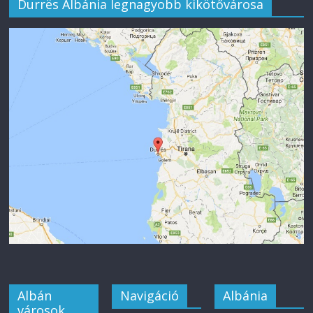
Durrës Albánia legnagyobb kikötővárosa
Albán
Navigáció
Albánia
városok