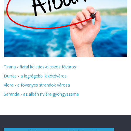
Tirana - fiatal keleties-olaszos főváros
Durrës - a legrégebbi kikötőváros
Vlora - a fövenyes strandok városa
Saranda - az albán riviéra gyöngyszeme