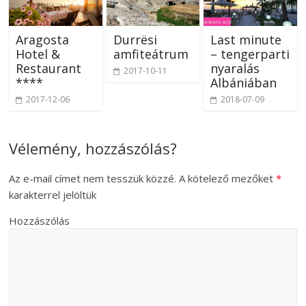
Aragosta
Durrësi
Last minute
Hotel &
amfiteátrum
– tengerparti
Restaurant
nyaralás
2017-10-11
****
Albániában
2017-12-06
2018-07-09
Vélemény, hozzászólás?
Az e-mail címet nem tesszük közzé.
A kötelező mezőket
*
karakterrel jelöltük
Hozzászólás