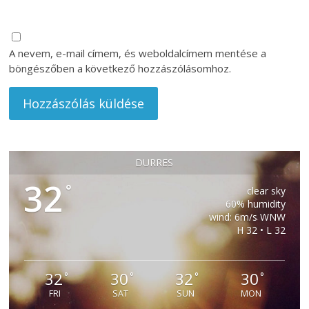
A nevem, e-mail címem, és weboldalcímem mentése a
böngészőben a következő hozzászólásomhoz.
DURRES
32
°
clear sky
60% humidity
wind: 6m/s WNW
H 32 • L 32
32
30
32
30
°
°
°
°
FRI
SAT
SUN
MON