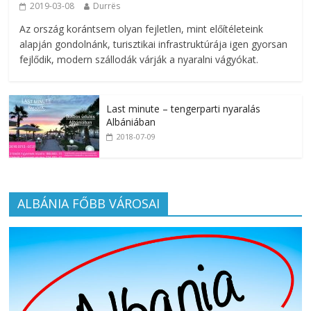
2019-03-08
Durrës
Az ország korántsem olyan fejletlen, mint előítéleteink
alapján gondolnánk, turisztikai infrastruktúrája igen gyorsan
fejlődik, modern szállodák várják a nyaralni vágyókat.
Last minute – tengerparti nyaralás
Albániában
2018-07-09
ALBÁNIA FŐBB VÁROSAI