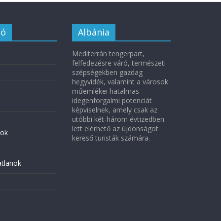
ió
Albánia
Mediterrán tengerpart,
felfedezésre váró, természeti
szépségekben gazdag
hegyvidék, valamint a városok
műemlékei hatalmas
idegenforgalmi potenciát
képviselnek, amely csak az
utóbbi két-három évtizedben
lett elérhető az újdonságot
ok
kereső turisták számára.
atlanok