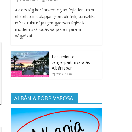
2019-03-08
Durrës
Az ország korántsem olyan fejletlen, mint
előítéleteink alapján gondolnánk, turisztikai
infrastruktúrája igen gyorsan fejlődik,
modern szállodák várják a nyaralni
vágyókat.
Last minute –
tengerparti nyaralás
Albániában
2018-07-09
ALBÁNIA FŐBB VÁROSAI