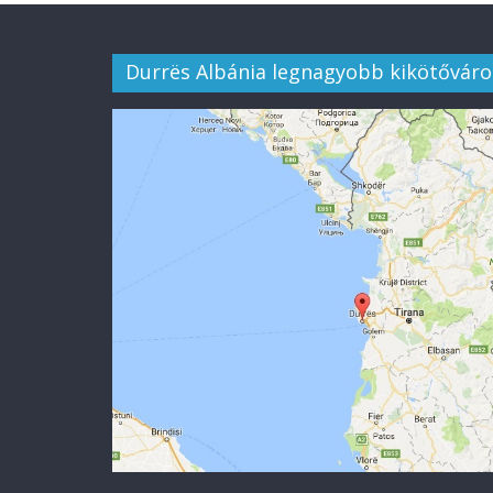
Durrës Albánia legnagyobb kikötőváro