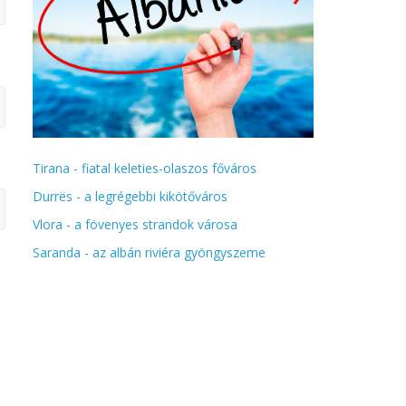
Tirana - fiatal keleties-olaszos főváros
Durrës - a legrégebbi kikötőváros
Vlora - a fövenyes strandok városa
Saranda - az albán riviéra gyöngyszeme