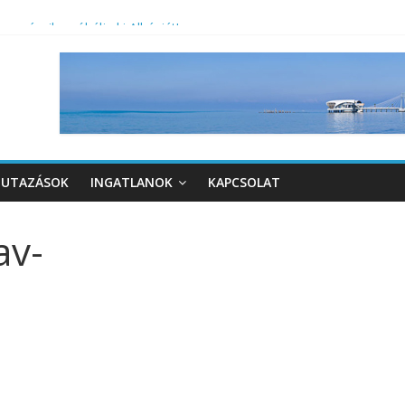
ra vágyik, próbálja ki Albániát!
UTAZÁSOK
INGATLANOK
KAPCSOLAT
av-