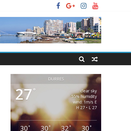
DURRES
27
°
clear sky
55% humidity
wind: 1m/s E
H 27 • L 27
30
30
32
30
°
°
°
°