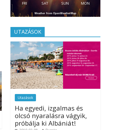
FRI
SAT
SUN
MON
Weather from OpenWeatherMap
UTAZÁSOK
Utazások
Ha egyedi, izgalmas és
olcsó nyaralásra vágyik,
próbálja ki Albániát!