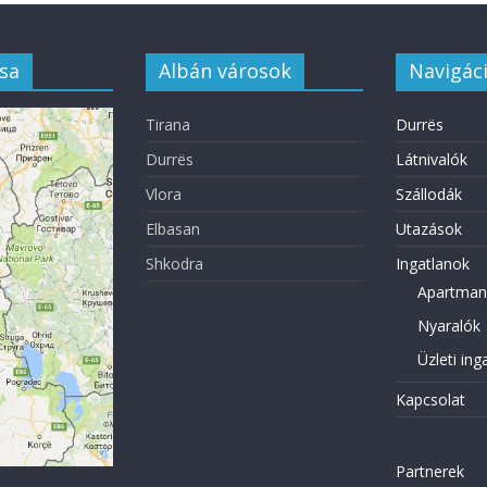
sa
Albán városok
Navigác
Tirana
Durrës
Durrës
Látnivalók
Vlora
Szállodák
Elbasan
Utazások
Shkodra
Ingatlanok
Apartman
Nyaralók
Üzleti ing
Kapcsolat
Partnerek