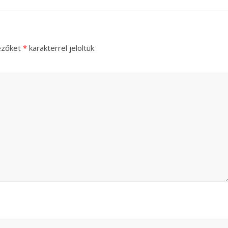
ezőket
*
karakterrel jelöltük