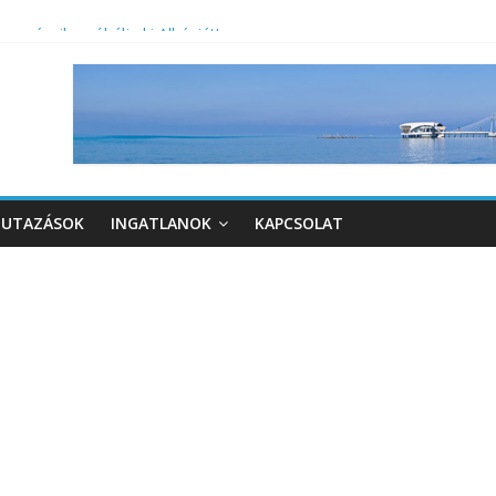
ra vágyik, próbálja ki Albániát!
UTAZÁSOK
INGATLANOK
KAPCSOLAT