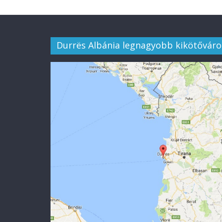
Durrës Albánia legnagyobb kikötőváro