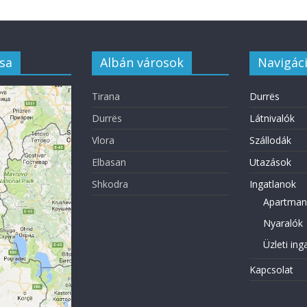
sa
Albán városok
Navigác
Tirana
Durrës
Durrës
Látnivalók
Vlora
Szállodák
Elbasan
Utazások
Shkodra
Ingatlanok
Apartman
Nyaralók
Üzleti ing
Kapcsolat