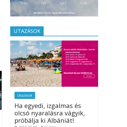
THU
FRI
SAT
SUN
Weather from OpenWeatherMap
UTAZÁSOK
Utazások
Ha egyedi, izgalmas és
olcsó nyaralásra vágyik,
próbálja ki Albániát!