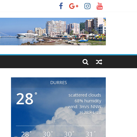
DURRES
28
°
scattered clouds
68% humidity
wind: 3m/s NNW
H 28 • L 28
28
30
30
31
°
°
°
°