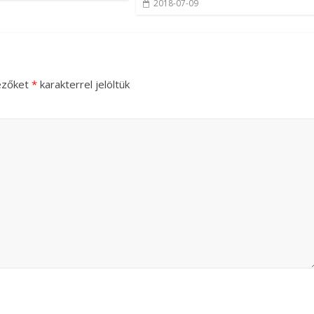
2018-07-09
ezőket
*
karakterrel jelöltük