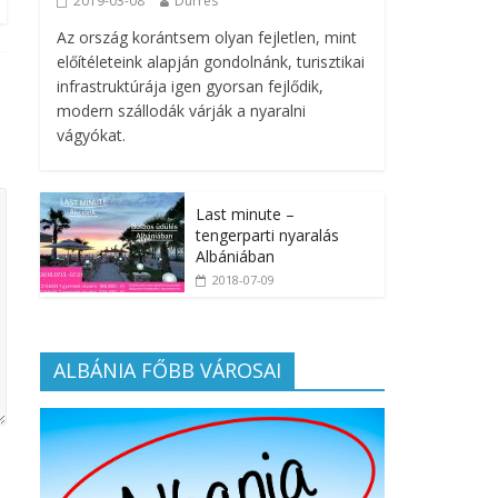
2019-03-08
Durrës
Az ország korántsem olyan fejletlen, mint
előítéleteink alapján gondolnánk, turisztikai
infrastruktúrája igen gyorsan fejlődik,
modern szállodák várják a nyaralni
vágyókat.
Last minute –
tengerparti nyaralás
Albániában
2018-07-09
ALBÁNIA FŐBB VÁROSAI