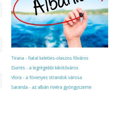
Tirana - fiatal keleties-olaszos főváros
Durrës - a legrégebbi kikötőváros
Vlora - a fövenyes strandok városa
Saranda - az albán riviéra gyöngyszeme