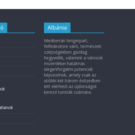
ió
Albánia
Mediterrán tengerpart,
felfedezésre váró, természeti
szépségekben gazdag
hegyvidék, valamint a városok
műemlékei hatalmas
idegenforgalmi potenciát
képviselnek, amely csak az
utóbbi két-három évtizedben
lett elérhető az újdonságot
ok
kereső turisták számára.
atlanok