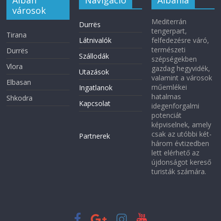
városok
Mediterrán
Durrës
tengerpart,
Tirana
Látnivalók
felfedezésre váró,
természeti
Durrës
Szállodák
szépségekben
Vlora
gazdag hegyvidék,
Utazások
valamint a városok
Elbasan
műemlékei
Ingatlanok
hatalmas
Shkodra
Kapcsolat
idegenforgalmi
potenciát
képviselnek, amely
csak az utóbbi két-
Partnerek
három évtizedben
lett elérhető az
újdonságot kereső
turisták számára.