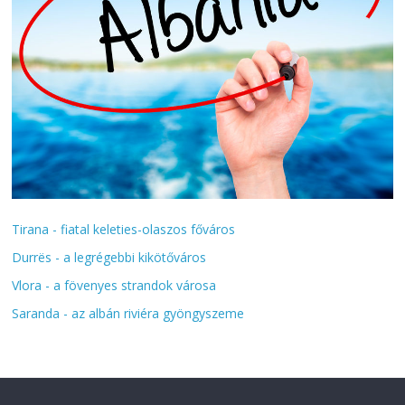
Tirana - fiatal keleties-olaszos főváros
Durrës - a legrégebbi kikötőváros
Vlora - a fövenyes strandok városa
Saranda - az albán riviéra gyöngyszeme