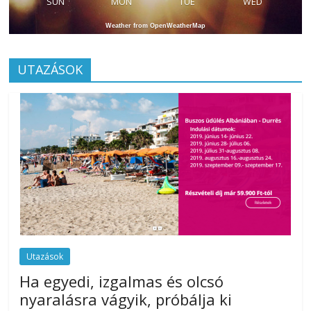
SUN
MON
TUE
WED
Weather from OpenWeatherMap
UTAZÁSOK
Utazások
Ha egyedi, izgalmas és olcsó
nyaralásra vágyik, próbálja ki