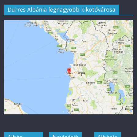
Durrës Albánia legnagyobb kikötővárosa
Albán
Navigáció
Albánia