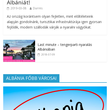
Albániát!
2019-03-08
Durrës
Az ország korántsem olyan fejletlen, mint előítéleteink
alapján gondolnánk, turisztikai infrastruktúrája igen gyorsan
fejlődik, modern szállodák várják a nyaralni vágyókat.
Last minute – tengerparti nyaralás
Albániában
2018-07-09
ALBÁNIA FŐBB VÁROSAI