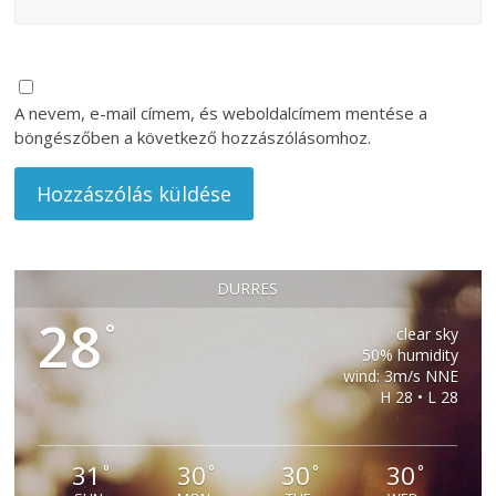
A nevem, e-mail címem, és weboldalcímem mentése a
böngészőben a következő hozzászólásomhoz.
DURRES
28
°
clear sky
50% humidity
wind: 3m/s NNE
H 28 • L 28
31
30
30
30
°
°
°
°