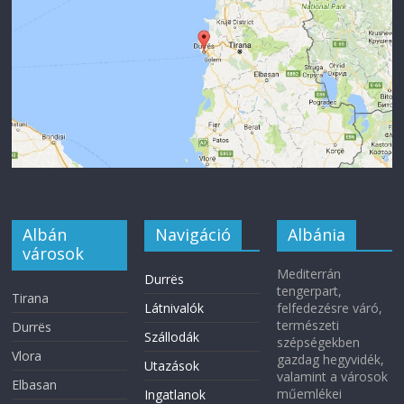
Albán
Navigáció
Albánia
városok
Mediterrán
Durrës
tengerpart,
Tirana
Látnivalók
felfedezésre váró,
természeti
Durrës
Szállodák
szépségekben
Vlora
gazdag hegyvidék,
Utazások
valamint a városok
Elbasan
műemlékei
Ingatlanok