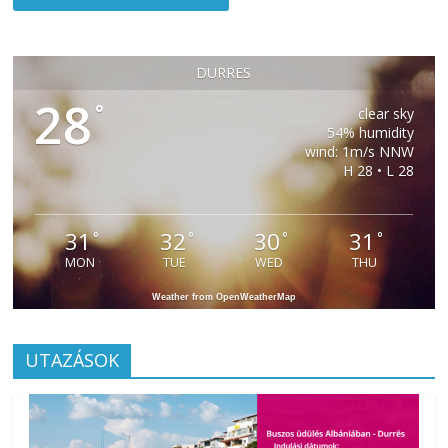
DURRES
28
°
clear sky
54% humidity
wind: 1m/s NNW
H 28 • L 28
31
32
30
31
°
°
°
°
MON
TUE
WED
THU
Weather from OpenWeatherMap
UTAZÁSOK