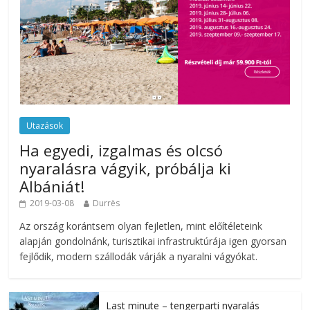
Utazások
Ha egyedi, izgalmas és olcsó
nyaralásra vágyik, próbálja ki
Albániát!
2019-03-08
Durrës
Az ország korántsem olyan fejletlen, mint előítéleteink
alapján gondolnánk, turisztikai infrastruktúrája igen gyorsan
fejlődik, modern szállodák várják a nyaralni vágyókat.
Last minute – tengerparti nyaralás