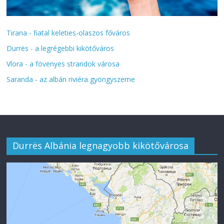
Tirana - fiatal keleties-olaszos főváros
Durrës - a legrégebbi kikötőváros
Vlora - a fövenyes strandok városa
Saranda - az albán riviéra gyöngyszeme
Durrës Albánia legnagyobb kikötővárosa