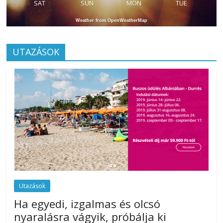
SAT
SUN
MON
TUE
Weather from OpenWeatherMap
UTAZÁSOK
Utazások
Ha egyedi, izgalmas és olcsó
nyaralásra vágyik, próbálja ki