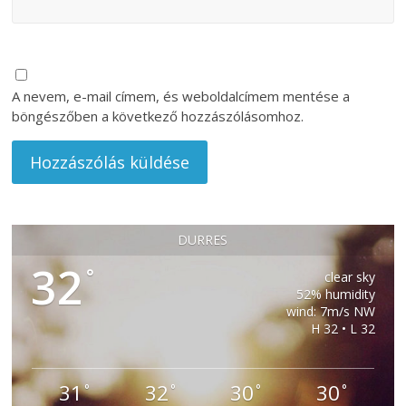
A nevem, e-mail címem, és weboldalcímem mentése a
böngészőben a következő hozzászólásomhoz.
DURRES
32
°
clear sky
52% humidity
wind: 7m/s NW
H 32 • L 32
31
32
30
30
°
°
°
°