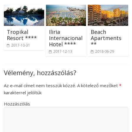
Tropikal
Iliria
Beach
Resort ****
Internacional
Apartments
Hotel ****
**
2017-10-31
2017-12-13
2018-06-29
Vélemény, hozzászólás?
Az e-mail címet nem tesszük közzé.
A kötelező mezőket
*
karakterrel jelöltük
Hozzászólás