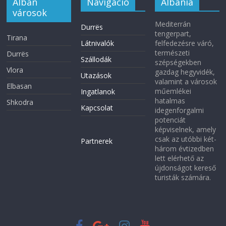
Albán
Navigáció
Albánia
városok
Mediterrán
Durrës
tengerpart,
Tirana
Látnivalók
felfedezésre váró,
természeti
Durrës
Szállodák
szépségekben
Vlora
gazdag hegyvidék,
Utazások
valamint a városok
Elbasan
műemlékei
Ingatlanok
hatalmas
Shkodra
Kapcsolat
idegenforgalmi
potenciát
képviselnek, amely
csak az utóbbi két-
Partnerek
három évtizedben
lett elérhető az
újdonságot kereső
turisták számára.