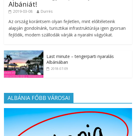
Albániát!
2019-03-08
Durrës
Az ország korántsem olyan fejletlen, mint előítéleteink
alapján gondolnánk, turisztikai infrastruktúrája igen gyorsan
fejlődik, modern szállodák várják a nyaralni vágyókat.
Last minute – tengerparti nyaralás
Albániában
2018-07-09
ALBÁNIA FŐBB VÁROSAI