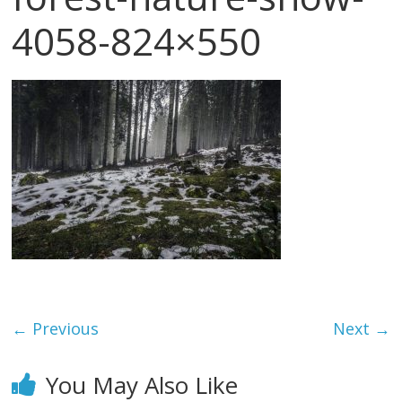
4058-824×550
← Previous
Next →
You May Also Like