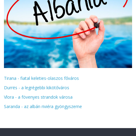
Tirana - fiatal keleties-olaszos főváros
Durrës - a legrégebbi kikötőváros
Vlora - a fövenyes strandok városa
Saranda - az albán riviéra gyöngyszeme