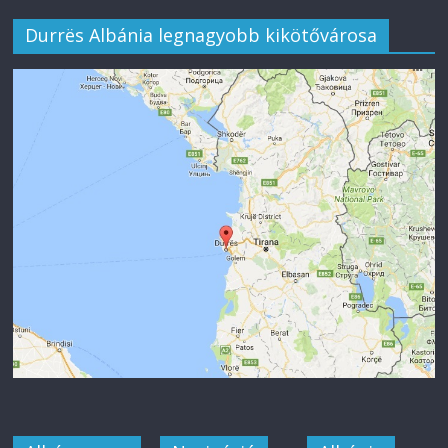
Durrës Albánia legnagyobb kikötővárosa