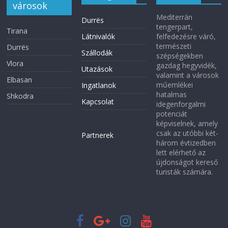
városok
Mediterrán
Durrës
tengerpart,
Tirana
Látnivalók
felfedezésre váró,
természeti
Durrës
Szállodák
szépségekben
Vlora
gazdag hegyvidék,
Utazások
valamint a városok
Elbasan
műemlékei
Ingatlanok
hatalmas
Shkodra
Kapcsolat
idegenforgalmi
potenciát
képviselnek, amely
csak az utóbbi két-
Partnerek
három évtizedben
lett elérhető az
újdonságot kereső
turisták számára.