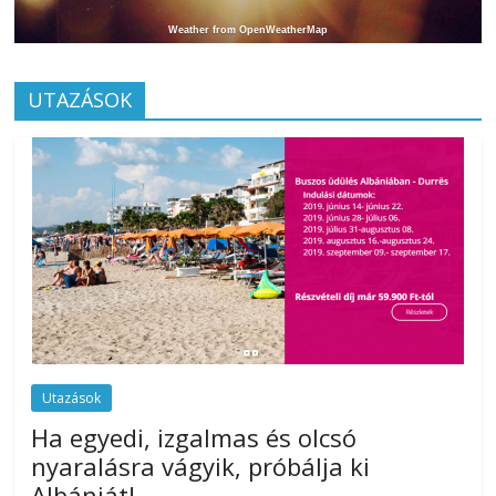
Weather from OpenWeatherMap
UTAZÁSOK
Utazások
Ha egyedi, izgalmas és olcsó
nyaralásra vágyik, próbálja ki
Albániát!