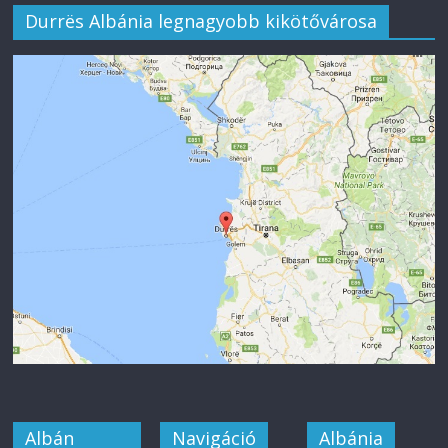
Durrës Albánia legnagyobb kikötővárosa
Albán
Navigáció
Albánia