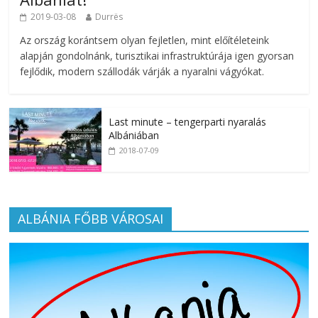
2019-03-08
Durrës
Az ország korántsem olyan fejletlen, mint előítéleteink
alapján gondolnánk, turisztikai infrastruktúrája igen gyorsan
fejlődik, modern szállodák várják a nyaralni vágyókat.
Last minute – tengerparti nyaralás
Albániában
2018-07-09
ALBÁNIA FŐBB VÁROSAI