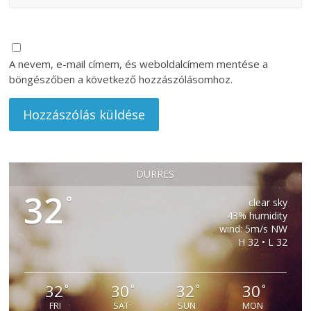
A nevem, e-mail címem, és weboldalcímem mentése a
böngészőben a következő hozzászólásomhoz.
DURRES
32
°
clear sky
43% humidity
wind: 5m/s NW
H 32 • L 32
32
30
32
30
°
°
°
°
FRI
SAT
SUN
MON