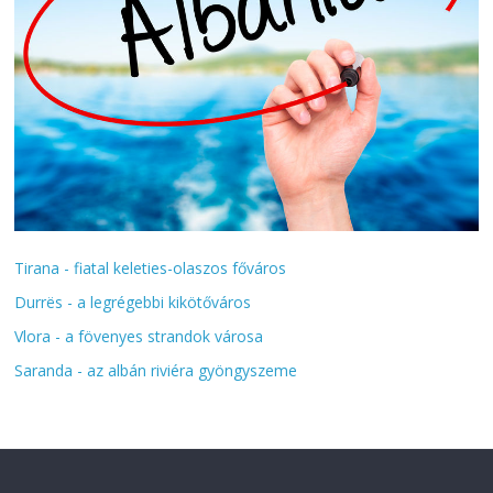
Tirana - fiatal keleties-olaszos főváros
Durrës - a legrégebbi kikötőváros
Vlora - a fövenyes strandok városa
Saranda - az albán riviéra gyöngyszeme