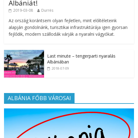
Albániát!
2019-03-08
Durrës
Az ország korántsem olyan fejletlen, mint előítéleteink
alapján gondolnánk, turisztikai infrastruktúrája igen gyorsan
fejlődik, modern szállodák várják a nyaralni vágyókat.
Last minute – tengerparti nyaralás
Albániában
2018-07-09
ALBÁNIA FŐBB VÁROSAI