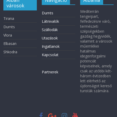
városok
Mediterrán
Durrës
tengerpart,
Tirana
Látnivalók
felfedezésre váró,
természeti
Durrës
Szállodák
szépségekben
Vlora
gazdag hegyvidék,
Utazások
valamint a városok
Elbasan
műemlékei
Ingatlanok
hatalmas
Shkodra
Kapcsolat
idegenforgalmi
potenciát
képviselnek, amely
csak az utóbbi két-
Partnerek
három évtizedben
lett elérhető az
újdonságot kereső
turisták számára.