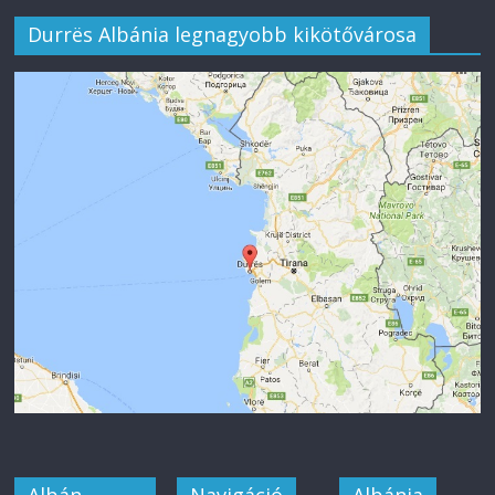
Durrës Albánia legnagyobb kikötővárosa
Albán
Navigáció
Albánia