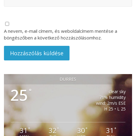
A nevem, e-mail címem, és weboldalcímem mentése a
böngészőben a következő hozzászólásomhoz.
DURRES
25
°
clear sky
71% humidity
wind: 2m/s ESE
H 25 • L 25
31
32
30
31
°
°
°
°