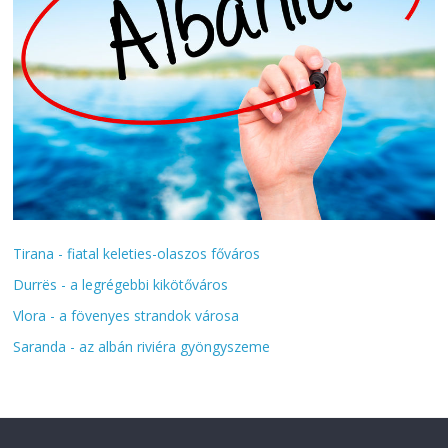
Tirana - fiatal keleties-olaszos főváros
Durrës - a legrégebbi kikötőváros
Vlora - a fövenyes strandok városa
Saranda - az albán riviéra gyöngyszeme