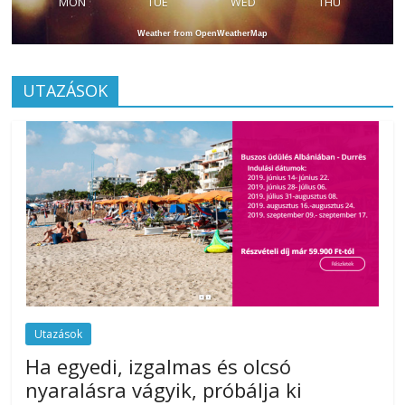
MON
TUE
WED
THU
Weather from OpenWeatherMap
UTAZÁSOK
Utazások
Ha egyedi, izgalmas és olcsó
nyaralásra vágyik, próbálja ki