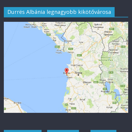
Durrës Albánia legnagyobb kikötővárosa