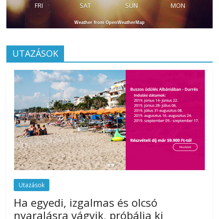
FRI
SAT
SUN
MON
Weather from OpenWeatherMap
UTAZÁSOK
Utazások
Ha egyedi, izgalmas és olcsó
nyaralásra vágyik, próbálja ki