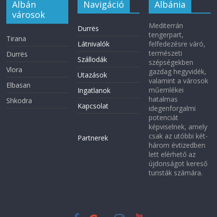
Albán
Navigáció
Albánia
városok
Mediterrán
Durrës
tengerpart,
Tirana
Látnivalók
felfedezésre váró,
természeti
Durrës
Szállodák
szépségekben
Vlora
gazdag hegyvidék,
Utazások
valamint a városok
Elbasan
műemlékei
Ingatlanok
hatalmas
Shkodra
Kapcsolat
idegenforgalmi
potenciát
képviselnek, amely
csak az utóbbi két-
Partnerek
három évtizedben
lett elérhető az
újdonságot kereső
turisták számára.