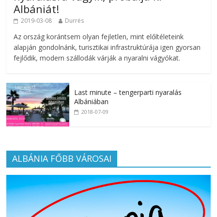
Albániát!
2019-03-08
Durrës
Az ország korántsem olyan fejletlen, mint előítéleteink
alapján gondolnánk, turisztikai infrastruktúrája igen gyorsan
fejlődik, modern szállodák várják a nyaralni vágyókat.
Last minute – tengerparti nyaralás
Albániában
2018-07-09
ALBÁNIA FŐBB VÁROSAI