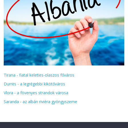
Tirana - fiatal keleties-olaszos főváros
Durrës - a legrégebbi kikötőváros
Vlora - a fövenyes strandok városa
Saranda - az albán riviéra gyöngyszeme