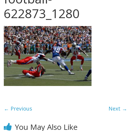
622873_1280
← Previous
Next →
You May Also Like