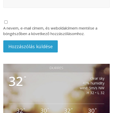
A nevem, e-mail címem, és weboldalcímem mentése a
böngészőben a következő hozzászólásomhoz.
DURRES
32
°
clear sky
43% humidity
wind: 5m/s NW
H 32 • L 32
32
30
32
30
°
°
°
°