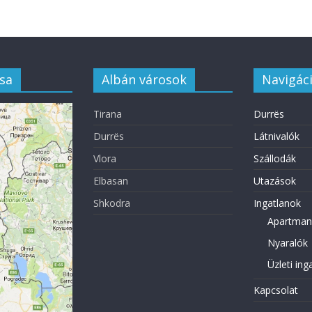
sa
Albán városok
Navigác
Tirana
Durrës
Durrës
Látnivalók
Vlora
Szállodák
Elbasan
Utazások
Shkodra
Ingatlanok
Apartman
Nyaralók
Üzleti ing
Kapcsolat