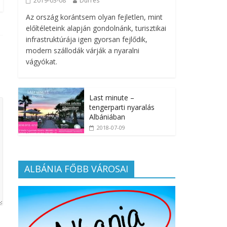
2019-03-08
Durrës
Az ország korántsem olyan fejletlen, mint
előítéleteink alapján gondolnánk, turisztikai
infrastruktúrája igen gyorsan fejlődik,
modern szállodák várják a nyaralni
vágyókat.
Last minute –
tengerparti nyaralás
Albániában
2018-07-09
ALBÁNIA FŐBB VÁROSAI