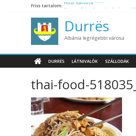
Skip
Friss tartalom:
Hotel Kamomil ****
to
Ha egyedi, izgalmas és olcsó nyaralás
content
Hotel Virginia ***
Durrës
Hotel Whispers ***
Tropikal Bungalows
Albánia legrégebbi városa
DURRËS
LÁTNIVALÓK
SZÁLLODÁK
thai-food-518035