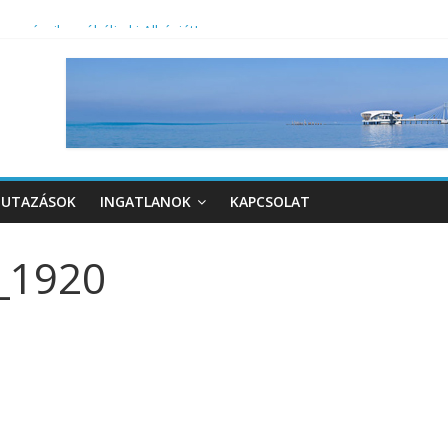
ra vágyik, próbálja ki Albániát!
UTAZÁSOK
INGATLANOK
KAPCSOLAT
_1920