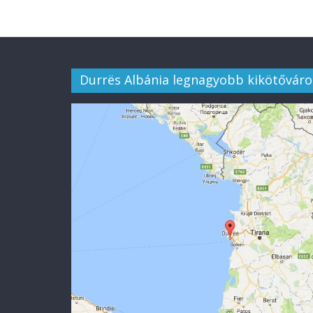
Durrës Albánia legnagyobb kikötőváro