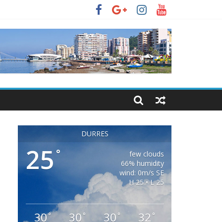
DURRES
25
°
few clouds
66% humidity
wind: 0m/s SE
H 25 • L 25
30
30
30
32
°
°
°
°