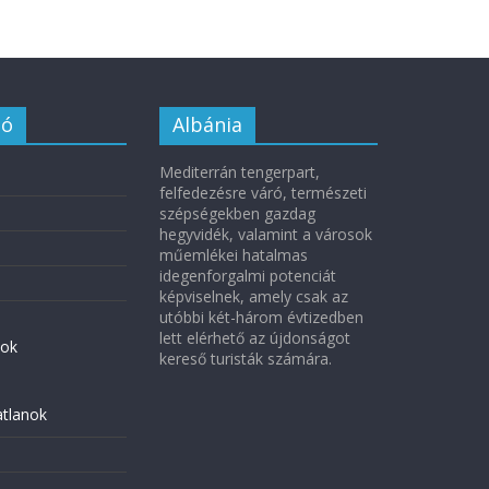
ió
Albánia
Mediterrán tengerpart,
felfedezésre váró, természeti
szépségekben gazdag
hegyvidék, valamint a városok
műemlékei hatalmas
idegenforgalmi potenciát
képviselnek, amely csak az
utóbbi két-három évtizedben
lett elérhető az újdonságot
ok
kereső turisták számára.
atlanok