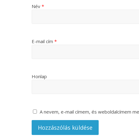
Név
*
E-mail cím
*
Honlap
A nevem, e-mail címem, és weboldalcímem m