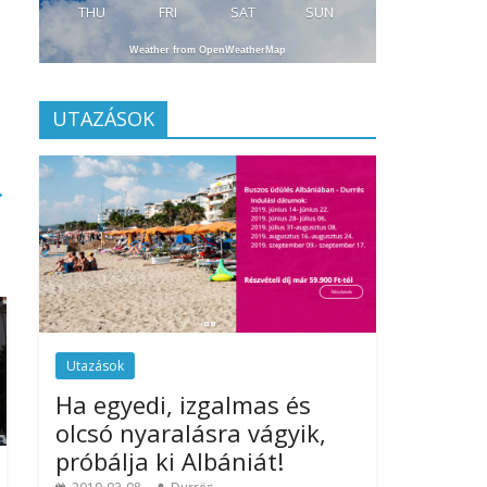
THU
FRI
SAT
SUN
Weather from OpenWeatherMap
UTAZÁSOK
→
Utazások
Ha egyedi, izgalmas és
olcsó nyaralásra vágyik,
próbálja ki Albániát!