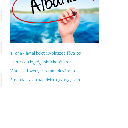
Tirana - fiatal keleties-olaszos főváros
Durrës - a legrégebbi kikötőváros
Vlora - a fövenyes strandok városa
Saranda - az albán riviéra gyöngyszeme